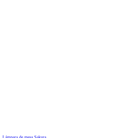
Lámpara de mesa Sakura