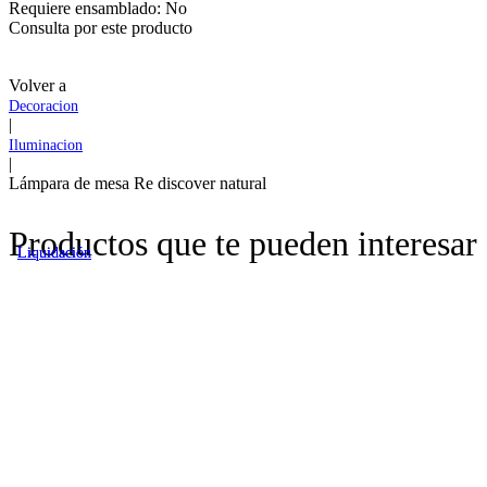
Requiere ensamblado:
No
Consulta por este producto
Volver a
Decoracion
|
Iluminacion
|
Lámpara de mesa Re discover natural
Productos que te pueden interesar
Liquidación
Liquidación