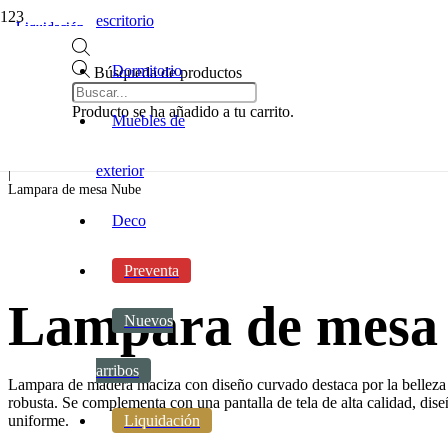
escritorio
Liquidación
Liquidación
Dormitorio
Búsqueda de productos
Inicio
|
Producto
se ha añadido a tu carrito.
Muebles de
Decoracion
|
Iluminacion
exterior
|
Lampara de mesa Nube
Deco
Preventa
Lampara de mesa
Nuevos
arribos
Lampara de madera maciza con diseño curvado destaca por la belleza d
robusta. Se complementa con una pantalla de tela de alta calidad, dise
uniforme.
Liquidación