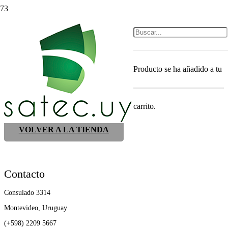
Inicio
|
Carrito
Carrito
Producto
se ha añadido a tu
carrito.
Tu carrito está vacío.
VOLVER A LA TIENDA
Contacto
Consulado 3314
Montevideo, Uruguay
(+598) 2209 5667