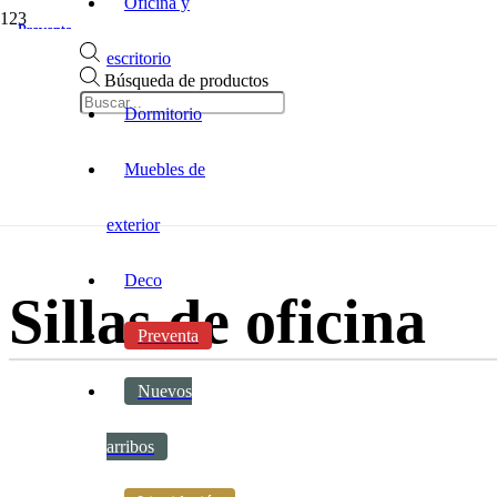
Oficina y
Preventa
Preventa
escritorio
Búsqueda de productos
Inicio
Dormitorio
|
Oficina y escritorio
|
Muebles de
Silla de oficina
|
Sillas de oficina
exterior
Deco
Sillas de oficina
Preventa
Nuevos
arribos