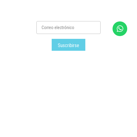
Suscribirse
Satec
– Todos los derechos reservados © – 2026
Desarrollado por Siniestro.net