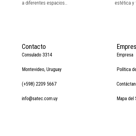
a diferentes espacios…
estética y
Contacto
Empre
Consulado 3314
Empresa
Montevideo, Uruguay
Política d
(+598) 2209 5667
Contáctan
info@satec.com.uy
Mapa del S