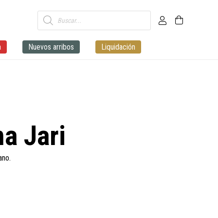
Búsqueda
de
productos
a
Nuevos arribos
Liquidación
a Jari
ano.