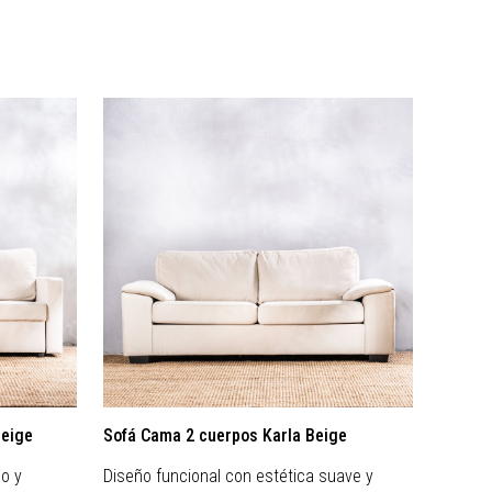
Beige
Sofá Cama 2 cuerpos Karla Beige
Sofá c
lo y
Diseño funcional con estética suave y
Diseño