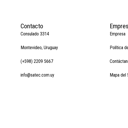
Contacto
Empre
Consulado 3314
Empresa
Montevideo, Uruguay
Política d
(+598) 2209 5667
Contáctan
info@satec.com.uy
Mapa del S