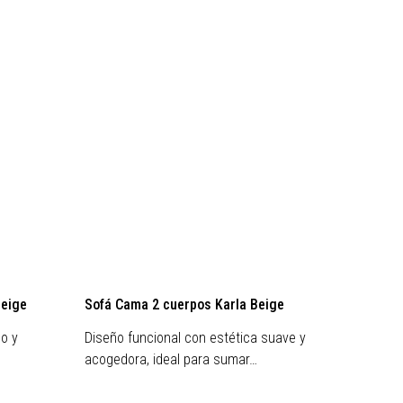
Beige
Sofá Cama 2 cuerpos Karla Beige
Sofá c
lo y
Diseño funcional con estética suave y
Diseño
acogedora, ideal para sumar…
estétic