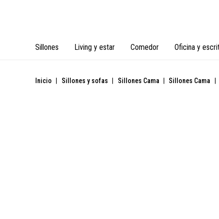
Sillones
Living y estar
Comedor
Oficina y escri
Inicio
|
Sillones y sofas
|
Sillones Cama
|
Sillones Cama
|