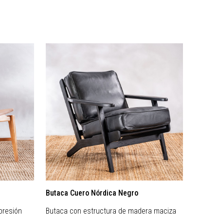
Butaca Cuero Nórdica Negro
Butaca
presión
Butaca con estructura de madera maciza
Una pi