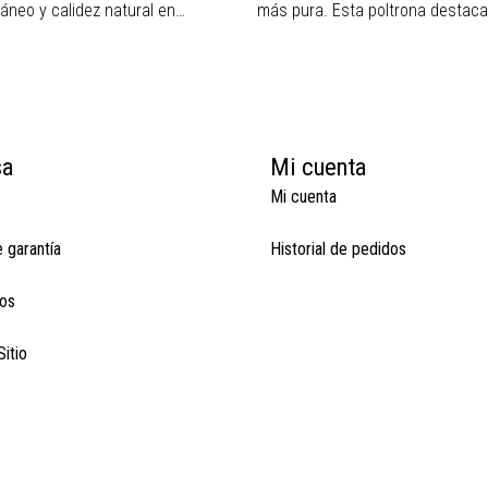
neo y calidez natural en…
más pura. Esta poltrona destac
sa
Mi cuenta
Mi cuenta
e garantía
Historial de pedidos
os
itio