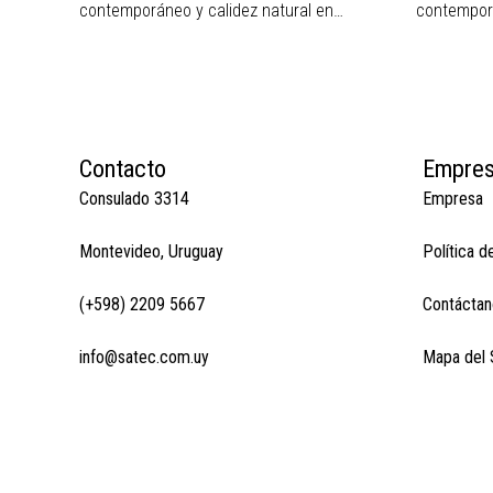
contemporáneo y calidez natural en…
contemporá
Contacto
Empre
Consulado 3314
Empresa
Montevideo, Uruguay
Política d
(+598) 2209 5667
Contáctan
info@satec.com.uy
Mapa del S