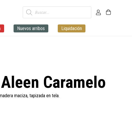
Búsqueda
de
productos
a
Nuevos arribos
Liquidación
 Aleen Caramelo
madera maciza, tapizada en tela.