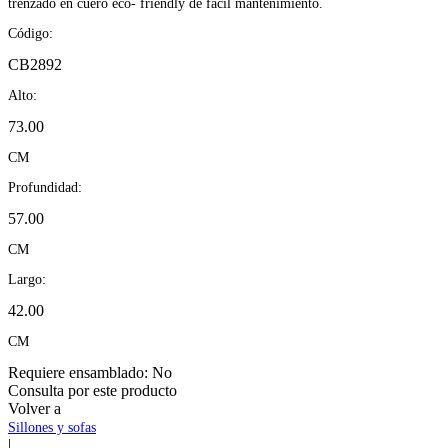
trenzado en cuero eco- friendly de fácil mantenimiento.
Código:
CB2892
Alto:
73.00
CM
Profundidad:
57.00
CM
Largo:
42.00
CM
Requiere ensamblado:
No
Consulta por este producto
Volver a
Sillones y sofas
|