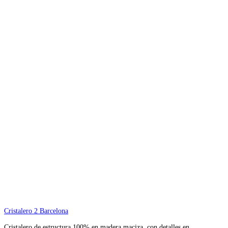
Cristalero 2 Barcelona
Cristalero de estructura 100% en madera maciza, con detalles en…