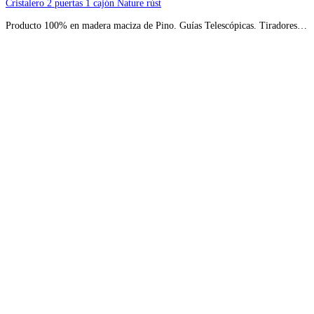
Cristalero 2 puertas 1 cajón Nature rúst
Producto 100% en madera maciza de Pino. Guías Telescópicas. Tiradores…