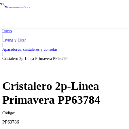
Preventa
Preventa
Nuevos Arribos
Inicio
|
Living y Estar
|
Aparadores. cristaleros y consolas
|
Cristalero 2p-Linea Primavera PP63784
Cristalero 2p-Linea
Primavera PP63784
Código:
PP63786