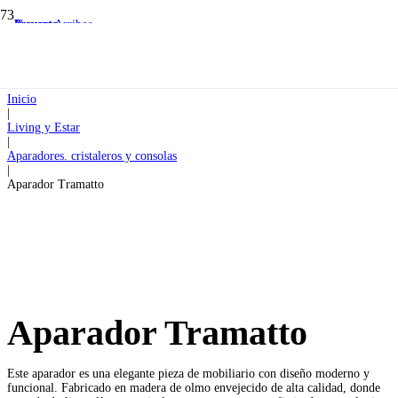
Preventa
Preventa
Nuevos Arribos
Inicio
|
Living y Estar
|
Aparadores. cristaleros y consolas
|
Aparador Tramatto
Aparador Tramatto
Este aparador es una elegante pieza de mobiliario con diseño moderno y
funcional. Fabricado en madera de olmo envejecido de alta calidad, donde