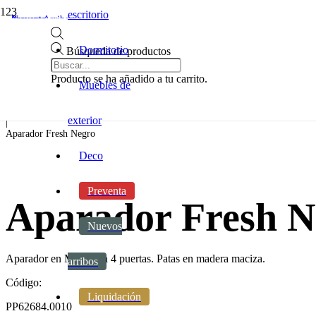
escritorio
Preventa
Preventa
Nuevos Arribos
Dormitorio
Búsqueda de productos
Inicio
|
Producto
se ha añadido a tu carrito.
Muebles de
Living y Estar
|
Aparadores. cristaleros y consolas
exterior
|
Aparador Fresh Negro
Deco
Preventa
Aparador Fresh N
Nuevos
Aparador en MDF con 4 puertas. Patas en madera maciza.
arribos
Código:
Liquidación
PP62684.0010