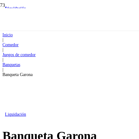
Preventa
Liquidación
Liquidación
Liquidación
Liquidación
Inicio
|
Comedor
|
Juegos de comedor
|
Banquetas
|
Banqueta Garona
Liquidación
Banqueta Garona