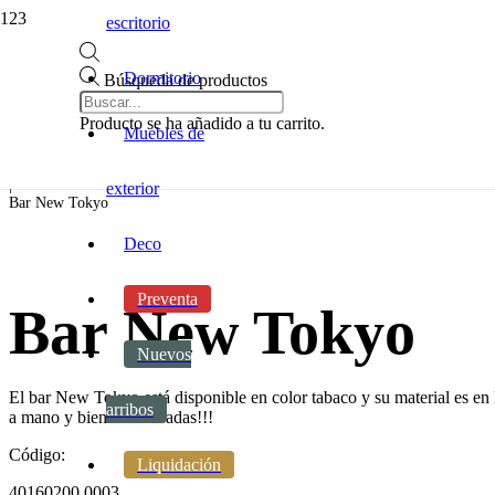
escritorio
Inicio
Dormitorio
|
Búsqueda de productos
Cocina
|
Producto
se ha añadido a tu carrito.
Cocina
Muebles de
|
Multiuso
|
exterior
Bar New Tokyo
Deco
Preventa
Bar New Tokyo
Nuevos
El bar New Tokyo está disponible en color tabaco y su material es e
arribos
a mano y bien conservadas!!!
Código:
Liquidación
40160200.0003