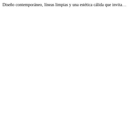
Diseño contemporáneo, líneas limpias y una estética cálida que invita…