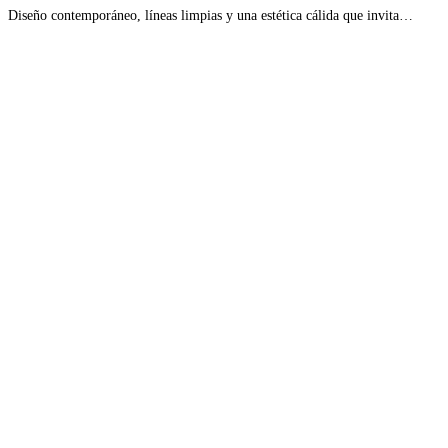
Diseño contemporáneo, líneas limpias y una estética cálida que invita…