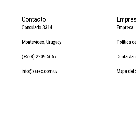
Contacto
Empre
Consulado 3314
Empresa
Montevideo, Uruguay
Política d
(+598) 2209 5667
Contáctan
info@satec.com.uy
Mapa del S