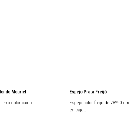
Preventa
dondo Mouriel
Espejo Prata Freijó
ierro color oxido.
Espejo color freijó de 78*90 cm.
en caja…