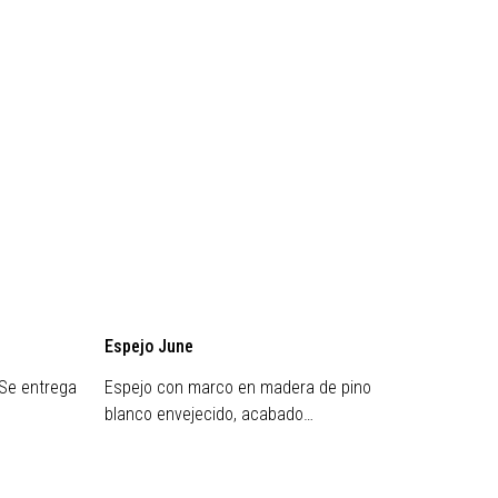
Espejo June
Espejo
 Se entrega
Espejo con marco en madera de pino
Espejo
blanco envejecido, acabado…
blanco