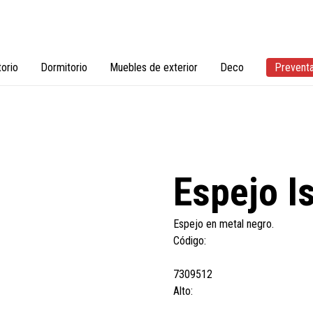
torio
Dormitorio
Muebles de exterior
Deco
Prevent
Espejo Is
Espejo en metal negro.
Código:
7309512
Alto: