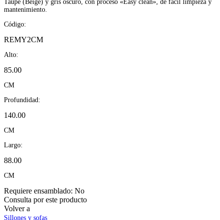
Taupe (Beige) y gris oscuro, con proceso «Easy clean», de fácil limpieza y
mantenimiento.
Código:
REMY2CM
Alto:
85.00
CM
Profundidad:
140.00
CM
Largo:
88.00
CM
Requiere ensamblado:
No
Consulta por este producto
Volver a
Sillones y sofas