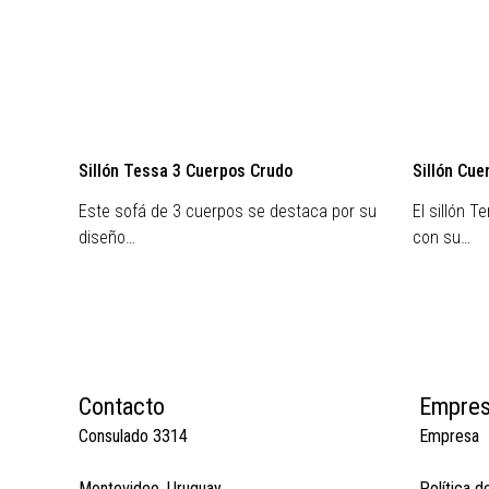
Sillón Tessa 3 Cuerpos Crudo
Sillón Cue
Este sofá de 3 cuerpos se destaca por su
El sillón T
diseño…
con su…
Contacto
Empre
Consulado 3314
Empresa
Montevideo, Uruguay
Política d