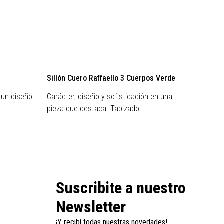
Sillón Cuero Raffaello 3 Cuerpos Verde
Sillon
 un diseño
Carácter, diseño y sofisticación en una
Carácte
pieza que destaca. Tapizado…
pieza 
Suscribite a nuestro
Newsletter
¡Y recibí todas nuestras novedades!