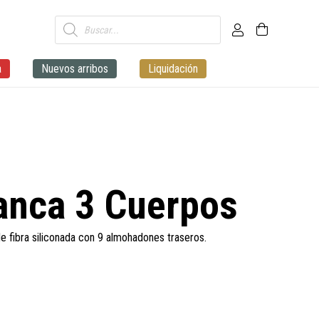
Búsqueda
de
productos
a
Nuevos arribos
Liquidación
ianca 3 Cuerpos
 de fibra siliconada con 9 almohadones traseros.