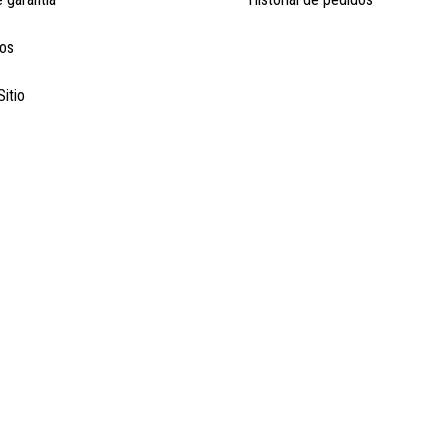
os
itio