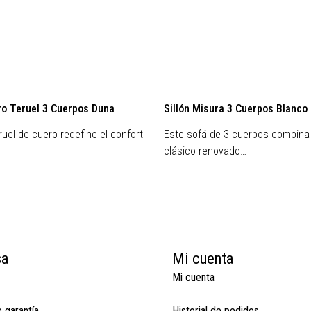
ro Teruel 3 Cuerpos Duna
Sillón Misura 3 Cuerpos Blanco
eruel de cuero redefine el confort
Este sofá de 3 cuerpos combina
clásico renovado…
sa
Mi cuenta
Mi cuenta
e garantía
Historial de pedidos