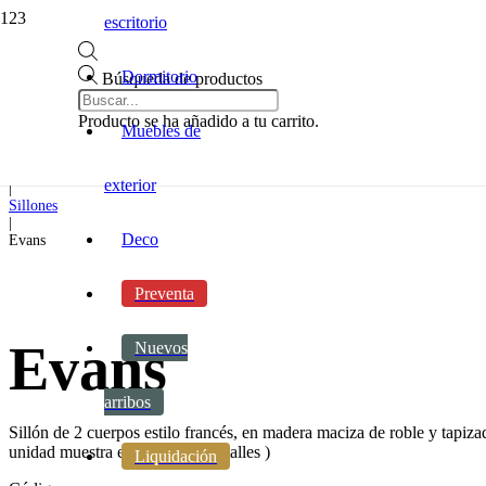
escritorio
Dormitorio
Búsqueda de productos
Inicio
|
Producto
se ha añadido a tu carrito.
Muebles de
Sillones y sofas
|
Sillones
exterior
|
Sillones
|
Deco
Evans
Preventa
Evans
Nuevos
arribos
Sillón de 2 cuerpos estilo francés, en madera maciza de roble y tapiz
unidad muestra exhibida con detalles )
Liquidación