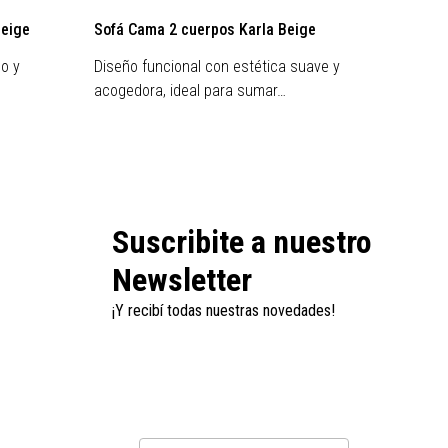
Beige
Sofá Cama 2 cuerpos Karla Beige
Sofá c
lo y
Diseño funcional con estética suave y
Diseño
acogedora, ideal para sumar…
estétic
Suscribite a nuestro
Newsletter
¡Y recibí todas nuestras novedades!