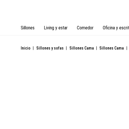
Sillones
Living y estar
Comedor
Oficina y escri
Inicio
|
Sillones y sofas
|
Sillones Cama
|
Sillones Cama
|