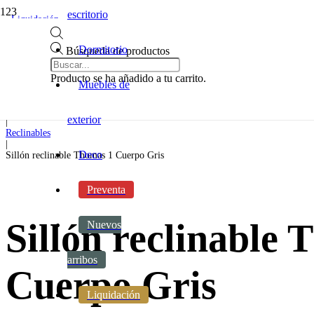
escritorio
Liquidación
Dormitorio
Búsqueda de productos
Inicio
|
Producto
se ha añadido a tu carrito.
Muebles de
Sillones y sofas
|
Reclinables
exterior
|
Reclinables
|
Deco
Sillón reclinable Thomas 1 Cuerpo Gris
Preventa
Sillón reclinable
Nuevos
arribos
Cuerpo Gris
Liquidación