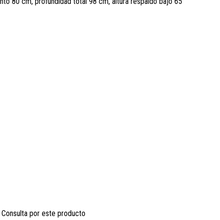
ento 80 cm, profundidad total 98 cm, altura respaldo bajo 65
Consulta por este producto