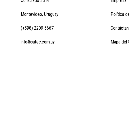
Consulado 3314
Empresa
Montevideo, Uruguay
Política d
(+598) 2209 5667
Contáctan
info@satec.com.uy
Mapa del S