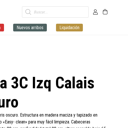
Búsqueda
de
productos
a
Nuevos arribos
Liquidación
a 3C Izq Calais
uro
 gris oscuro. Estructura en madera maciza y tapizado en
o «Easy- clean» para muy fácil limpieza. Cabeceras