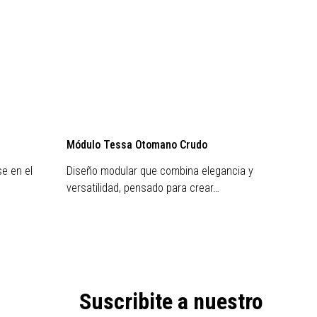
Módulo Tessa Otomano Crudo
Módulo
e en el
Diseño modular que combina elegancia y
Diseño
versatilidad, pensado para crear…
versati
Suscribite a nuestro