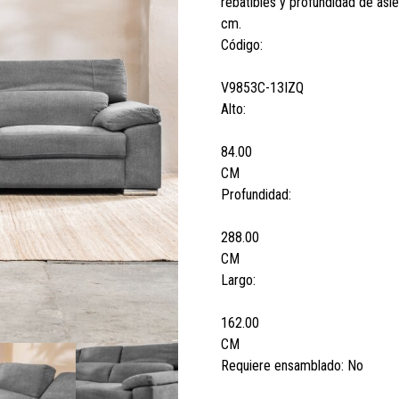
rebatibles y profundidad de asi
cm.
Código:
V9853C-13IZQ
Alto:
84.00
CM
Profundidad:
288.00
CM
Largo:
162.00
CM
Requiere ensamblado:
No