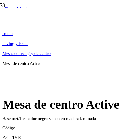
Preventa
Preventa
Nuevos Arribos
Preventa
Inicio
|
Living y Estar
|
Mesas de living y de centro
|
Mesa de centro Active
Mesa de centro Active
Base metálica color negro y tapa en madera laminada.
Código:
ACTIVE