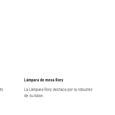
Liquidación
Lámpara de mesa Rory
Lámpar
to
La Lámpara Rory destaca por la robustez
Esta l
de su base…
obra de