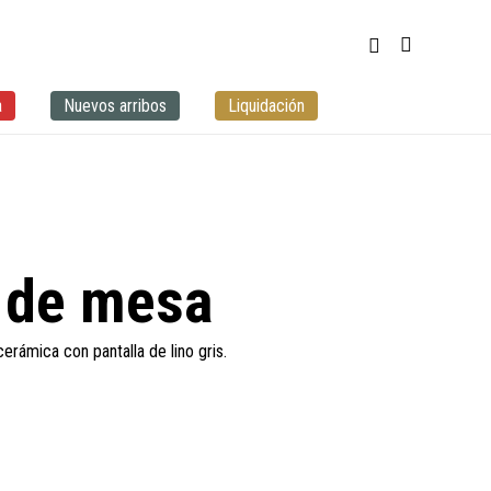
a
Nuevos arribos
Liquidación
 de mesa
rámica con pantalla de lino gris.