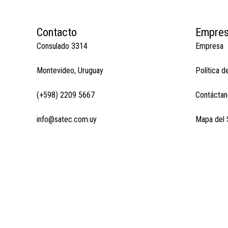
Contacto
Empre
Consulado 3314
Empresa
Montevideo, Uruguay
Política d
(+598) 2209 5667
Contáctan
info@satec.com.uy
Mapa del S