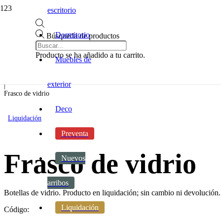
escritorio
Dormitorio
Búsqueda de productos
Inicio
|
Producto
se ha añadido a tu carrito.
Muebles de
Decoracion
|
Accesorios
exterior
|
Frasco de vidrio
Deco
Liquidación
Preventa
Frasco de vidrio
Nuevos
arribos
Botellas de vidrio. Producto en liquidación; sin cambio ni devolución.
Liquidación
Código: