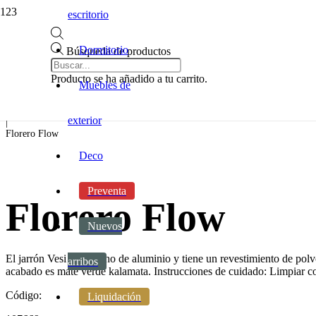
escritorio
Dormitorio
Búsqueda de productos
Inicio
|
Producto
se ha añadido a tu carrito.
Muebles de
Decoracion
|
Accesorios
exterior
|
Florero Flow
Deco
Preventa
Florero Flow
Nuevos
El jarrón Vesi está hecho de aluminio y tiene un revestimiento de polv
arribos
acabado es mate verde kalamata. Instrucciones de cuidado: Limpiar c
Código:
Liquidación