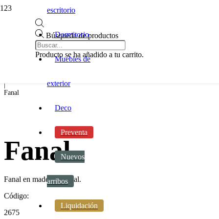
escritorio
Dormitorio
Búsqueda de productos
Inicio
|
Producto
se ha añadido a tu carrito.
Muebles de
Decoracion
|
Accesorios
exterior
|
Fanal
Deco
Preventa
Fanal
Nuevos
Fanal en madera y metal.
arribos
Código:
Liquidación
2675