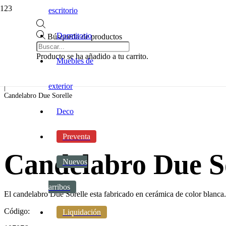
escritorio
Dormitorio
Búsqueda de productos
Inicio
|
Producto
se ha añadido a tu carrito.
Muebles de
Decoracion
|
Accesorios
exterior
|
Candelabro Due Sorelle
Deco
Preventa
Candelabro Due S
Nuevos
arribos
El candelabro Due Sorelle esta fabricado en cerámica de color blanca.
Código:
Liquidación