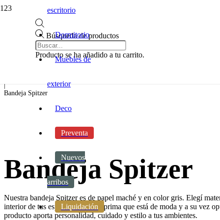
escritorio
Dormitorio
Búsqueda de productos
Inicio
|
Producto
se ha añadido a tu carrito.
Muebles de
Decoracion
|
Accesorios
exterior
|
Bandeja Spitzer
Deco
Preventa
Nuevos
Bandeja Spitzer
arribos
Nuestra bandeja Spitzer es de papel maché y en color gris. Elegí mater
interior de tus espacios. Materia prima que está de moda y a su vez op
Liquidación
producto aporta personalidad, cuidado y estilo a tus ambientes.