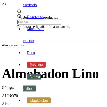
escritorio
Dormitorio
Búsqueda de productos
Inicio
|
Producto
se ha añadido a tu carrito.
Muebles de
Decoracion
|
Accesorios
exterior
|
Almohadon Lino
Deco
Preventa
Almohadon Lino
Nuevos
Código:
arribos
ALINO70
Liquidación
Alto: