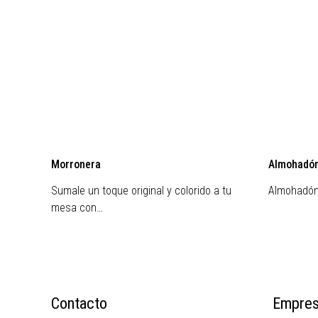
Morronera
Almohadón 
Sumale un toque original y colorido a tu
Almohadón 
mesa con…
Contacto
Empre