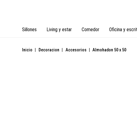
Sillones
Living y estar
Comedor
Oficina y escri
Inicio
|
Decoracion
|
Accesorios
|
Almohadon 50 x 50