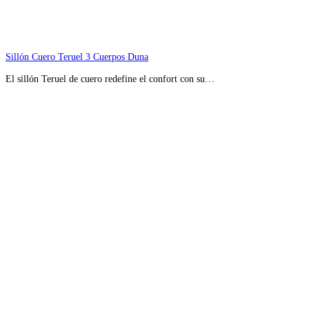
Sillón Cuero Teruel 3 Cuerpos Duna
El sillón Teruel de cuero redefine el confort con su…