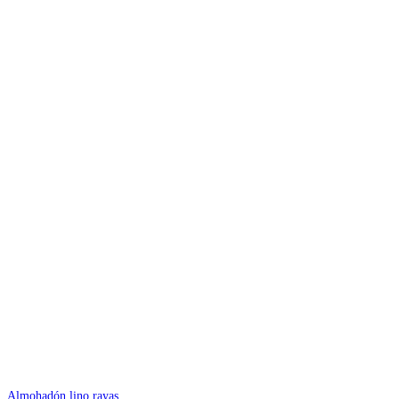
Almohadón lino rayas