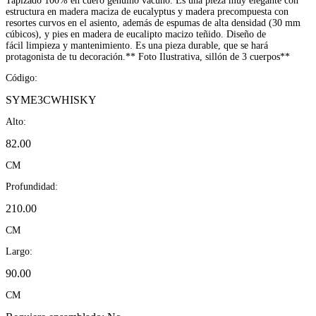
Tapizado 100% en cuero genuino vacuno. Es una pieza muy elegante con
estructura en madera maciza de eucalyptus y madera precompuesta con
resortes curvos en el asiento, además de espumas de alta densidad (30 mm
cúbicos), y pies en madera de eucalipto macizo teñido. Diseño de
fácil limpieza y mantenimiento. Es una pieza durable, que se hará
protagonista de tu decoración.** Foto Ilustrativa, sillón de 3 cuerpos**
Código:
SYME3CWHISKY
Alto:
82.00
CM
Profundidad:
210.00
CM
Largo:
90.00
CM