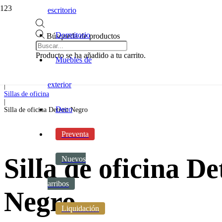
escritorio
Dormitorio
Búsqueda de productos
Inicio
|
Producto
se ha añadido a tu carrito.
Muebles de
Oficina y escritorio
|
Silla de oficina
exterior
|
Sillas de oficina
|
Deco
Silla de oficina Detroit Negro
Preventa
Silla de oficina De
Nuevos
arribos
Negro
Liquidación