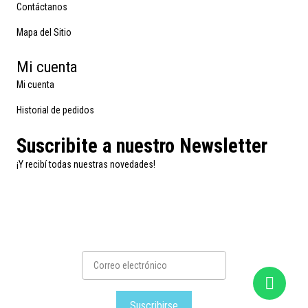
Contáctanos
Mapa del Sitio
Mi cuenta
Mi cuenta
Historial de pedidos
Suscribite a nuestro Newsletter
¡Y recibí todas nuestras novedades!
Suscribirse