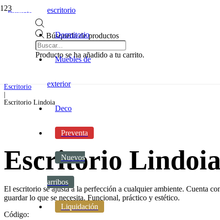
escritorio
Preventa
Dormitorio
Búsqueda de productos
Inicio
|
Producto
se ha añadido a tu carrito.
Oficina y escritorio
Muebles de
|
Escritorio
|
exterior
Escritorio
|
Escritorio Lindoia
Deco
Preventa
Escritorio Lindoi
Nuevos
arribos
El escritorio se ajusta a la perfección a cualquier ambiente. Cuenta c
guardar lo que se necesita. Funcional, práctico y estético.
Liquidación
Código: