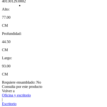
40130129.0002
Alto:
77.00
CM
Profundidad:
44.50
CM
Largo:
93.00
CM
Requiere ensamblado:
No
Consulta por este producto
Volver a
Oficina y escritorio
|
Escritorio