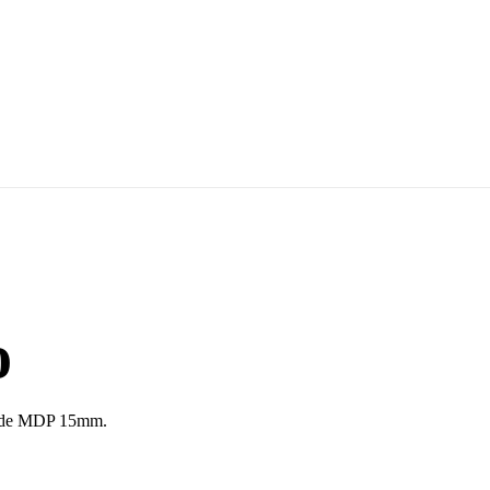
o
ra de MDP 15mm.