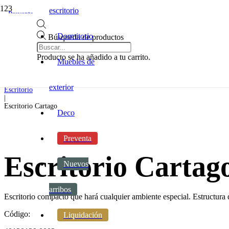
escritorio
Preventa
Dormitorio
Búsqueda de productos
Inicio
|
Producto
se ha añadido a tu carrito.
Oficina y escritorio
Muebles de
|
Escritorio
|
exterior
Escritorio
|
Escritorio Cartago
Deco
Preventa
Escritorio Cartag
Nuevos
arribos
Escritorio compacto que hará cualquier ambiente especial. Estructu
Código:
Liquidación