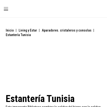
Inicio
|
Living y Estar
|
Aparadores. cristaleros y consolas
|
Estantería Tunisia
Estantería Tunisia
Esta imponente Biblioteca combina la solidez del hierro con la calidez