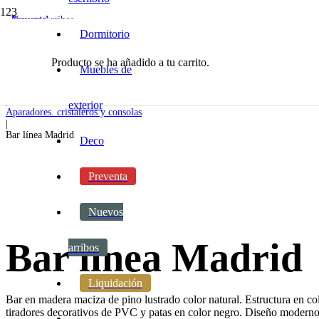
Preventa
Preventa
Nuevos Arribos
Dormitorio
Producto
se ha añadido a tu carrito.
Inicio
Muebles de
|
Living y Estar
|
exterior
Aparadores. cristaleros y consolas
|
Bar línea Madrid
Deco
Preventa
Nuevos
Bar línea Madrid
arribos
Liquidación
Bar en madera maciza de pino lustrado color natural. Estructura en col
tiradores decorativos de PVC y patas en color negro. Diseño moderno 