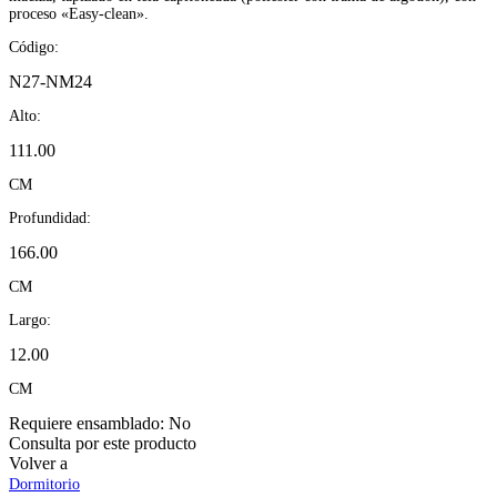
proceso «Easy-clean».
Código:
N27-NM24
Alto:
111.00
CM
Profundidad:
166.00
CM
Largo:
12.00
CM
Requiere ensamblado:
No
Consulta por este producto
Volver a
Dormitorio