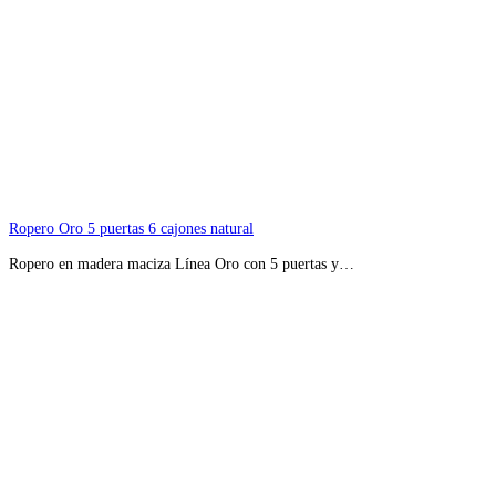
Ropero Oro 5 puertas 6 cajones natural
Ropero en madera maciza Línea Oro con 5 puertas y…