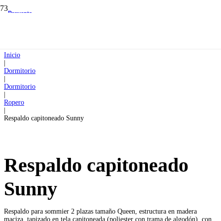
Preventa
Preventa
Inicio
|
Dormitorio
|
Dormitorio
|
Ropero
|
Respaldo capitoneado Sunny
Respaldo capitoneado
Sunny
Respaldo para sommier 2 plazas tamaño Queen, estructura en madera
maciza, tapizado en tela capitoneada (poliester con trama de algodón), con