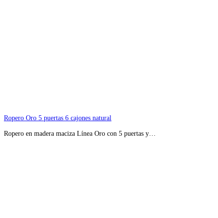
Ropero Oro 5 puertas 6 cajones natural
Ropero en madera maciza Línea Oro con 5 puertas y…