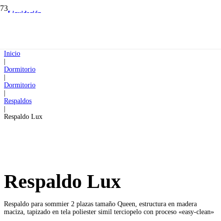
Liquidación
Liquidación
Liquidación
Liquidación
Liquidación
Inicio
|
Dormitorio
|
Dormitorio
|
Respaldos
|
Respaldo Lux
Respaldo Lux
Respaldo para sommier 2 plazas tamaño Queen, estructura en madera
maciza, tapizado en tela poliester simil terciopelo con proceso «easy-clean»