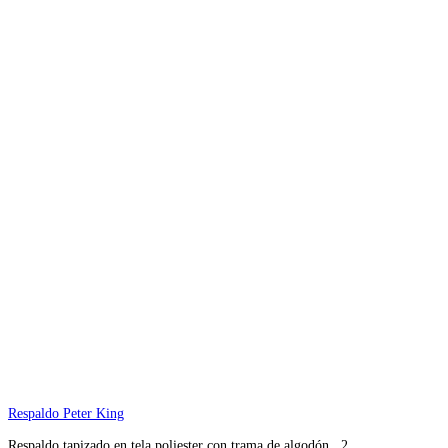
Respaldo Peter King
Respaldo tapizado en tela poliester con trama de algodón, 2…