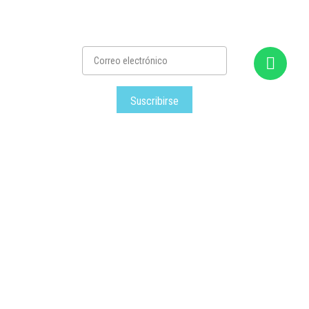
Suscribirse
Satec
– Todos los derechos reservados © – 2026
Desarrollado por Siniestro.net