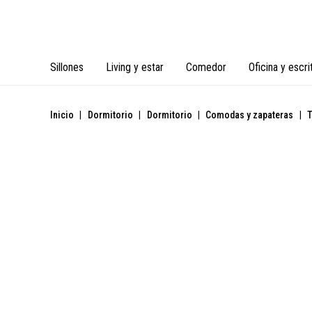
Sillones
Living y estar
Comedor
Oficina y escri
Inicio
|
Dormitorio
|
Dormitorio
|
Comodas y zapateras
|
T