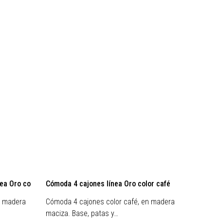
nea Oro co
Cómoda 4 cajones línea Oro color café
Cómoda
n madera
Cómoda 4 cajones color café, en madera
Cómoda 
maciza. Base, patas y…
y puer