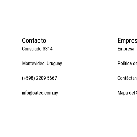
Contacto
Empre
Consulado 3314
Empresa
Montevideo, Uruguay
Política d
(+598) 2209 5667
Contáctan
info@satec.com.uy
Mapa del S