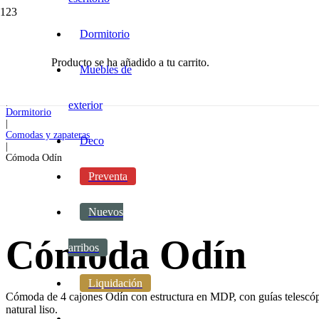
Dormitorio
Producto
se ha añadido a tu carrito.
Inicio
Muebles de
|
Dormitorio
|
exterior
Dormitorio
|
Comodas y zapateras
Deco
|
Cómoda Odín
Preventa
Nuevos
Cómoda Odín
arribos
Liquidación
Cómoda de 4 cajones Odín con estructura en MDP, con guías telescópi
natural liso.