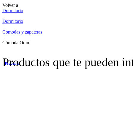
Volver a
Dormitorio
|
Dormitorio
|
Comodas y zapateras
|
Cómoda Odín
Productos que te pueden in
Preventa
Preventa