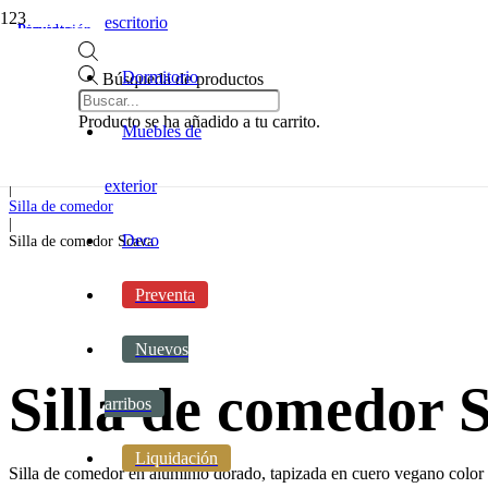
escritorio
Liquidación
Preventa
Preventa
Dormitorio
Búsqueda de productos
Inicio
|
Producto
se ha añadido a tu carrito.
Muebles de
Comedor
|
Juegos de comedor
exterior
|
Silla de comedor
|
Deco
Silla de comedor Scava
Preventa
Nuevos
Silla de comedor 
arribos
Liquidación
Silla de comedor en aluminio dorado, tapizada en cuero vegano color