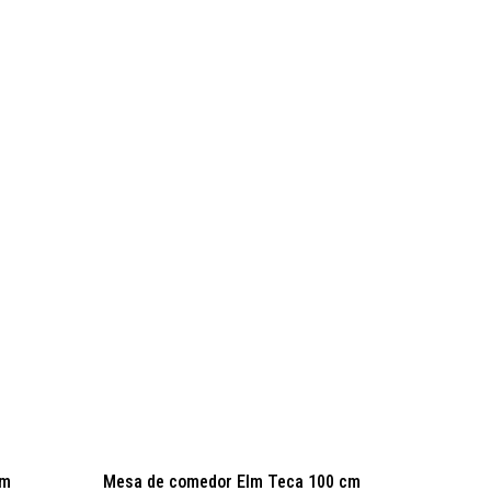
Preventa
cm
Mesa de comedor Elm Teca 100 cm
Mesa d